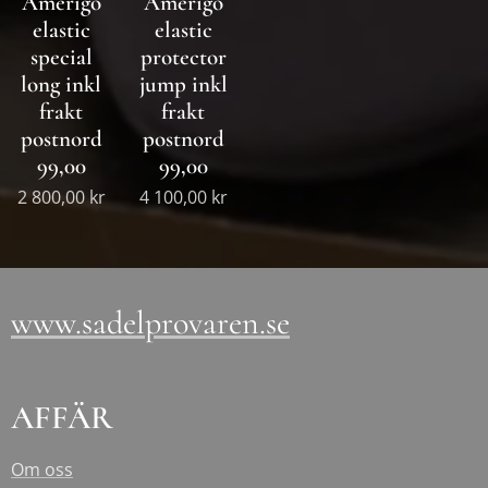
Amerigo
Amerigo
elastic
elastic
special
protector
long inkl
jump inkl
frakt
frakt
postnord
postnord
99,00
99,00
2 800,00
kr
4 100,00
kr
www.sadelprovaren.se
AFFÄR
Om oss