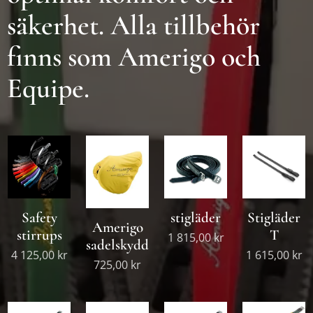
säkerhet. Alla tillbehör
finns som Amerigo och
Equipe.
Safety
stigläder
Stigläder
Amerigo
stirrups
T
1 815,00
kr
sadelskydd
4 125,00
kr
1 615,00
kr
725,00
kr