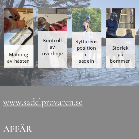
Kontroll
Ryttarens
av
position
Storlek
överlinje
Mätning
i
på
av hästen
sadeln
bommen
www.sadelprovaren.se
AFFÄR